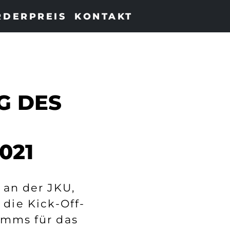
RDERPREIS
KONTAKT
G DES
021
 an der JKU,
die Kick-Off-
amms für das