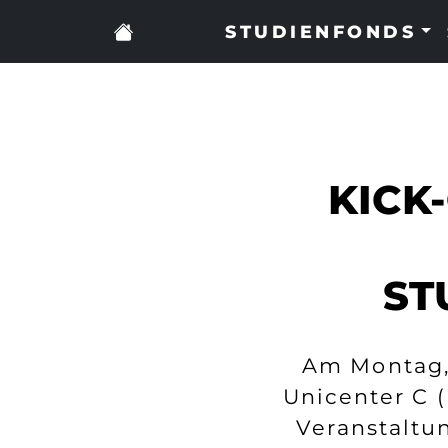
STUDIENFONDS
KICK
ST
Am Montag, 
Unicenter C 
Veranstaltu