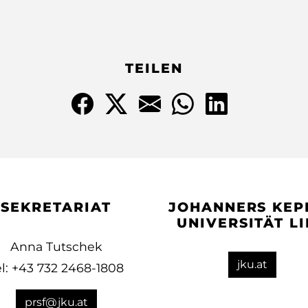
TEILEN
SEKRETARIAT
JOHANNERS KEP
UNIVERSITÄT L
Anna Tutschek
jku.at
el: +43 732 2468-1808
prsf@jku.at