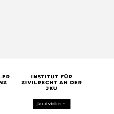
LER
INSTITUT FÜR
INZ
ZIVILRECHT AN DER
JKU
jku.at/zivilrecht