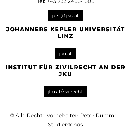
Tel: +43 732 2468-1808
prsf@jku.at
JOHANNERS KEPLER UNIVERSITÄT
LINZ
jku.at
INSTITUT FÜR ZIVILRECHT AN DER
JKU
jku.at/zivilrecht
© Alle Rechte vorbehalten Peter Rummel-
Studienfonds